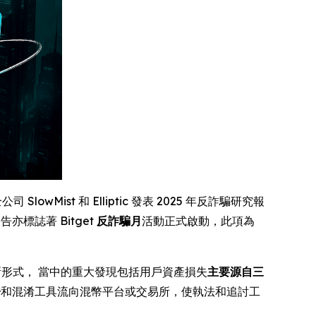
SlowMist 和 Elliptic 發表 2025 年反詐騙研究報
標誌著 Bitget
反詐騙月
活動正式啟動，此項為
新形式， 當中的重大發現包括用戶資產損失
主要源自三
橋
和混淆工具流向混幣平台或交易所，使執法和追討工