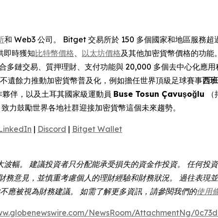
所
和 Web3 公司。 Bitget 交易所於 150 多個國家和地區
供即時獲知
比特幣價格
、
以太坊價格
及其他加密貨幣價格的功能
合多鏈交易、質押理財、支付功能與 20,000 多個去中心化應用程
 一直不遺餘力推動加密貨幣普及化，例如擔任世界頂級足球賽事
西班
官方合作夥伴，以及土耳其國家級運動員
Buse Tosun Çavuşoğlu
（
，致力鼓勵世界各地社群迎接加密貨幣這個未來趨勢。
LinkedIn
|
Discord
|
Bitget Wallet
大波幅。 建議投資者只分配能承受損失的資金作投資。 任何投
財務意見，並慎重考慮個人的理財經驗和財務狀況。 過往表現並
容均不應被視為財務建議。 如需了解更多資訊，請參閱我們的
使用
www.globenewswire.com/NewsRoom/AttachmentNg/0c73d