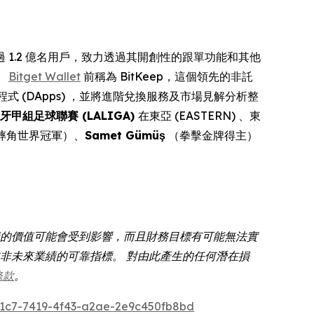
服務超過 1.2 億名用戶，致力透過其開創性的跟單功能和其他
。
Bitget Wallet
前稱為 BitKeep，這個領先的非託
式 (DApps) ，並將進階兌換服務及市場見解分析整
牙甲組足球聯賽 (LALIGA)
在東亞 (EASTERN) 、東
摔角世界冠軍）、
Samet Gümüş
（拳擊金牌得主）
資的價值可能會受到影響，而且財務目標有可能無法實
非未來業績的可靠指標。 對由此產生的任何潛在損
條款
。
1c7-7419-4f43-a2ae-2e9c450fb8bd