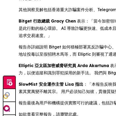
其他洞察見解包括香港重大詐騙案件分析、Telegram
Bitget 行政總裁 Gracy Chen
表示：「當今加密領域
是此行動的核心環節。 AI 導致詐騙更快速、低成本
追求交易速度。」
報告亦詳細說明 Bitget 如何積極部署其反詐騙中心
地址投毒以至假招聘木馬等，而 Elliptic 則審
Elliptic 亞太區加密威脅研究員 Arda Akartuna
表
力，以便追蹤和識別罪犯採用的新手法。 我們與 Bi
SlowMist 安全運作主管 Lisa 指出
：「本報告反映
素其實萬變不離其宗。 用戶必須知己知彼，貫徹質疑
報告最後為用戶和機構提供實際可行的建議，包括詐騙危險
如欲查看完整報告，請瀏覽
此處
。