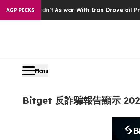
 Didn’t
As war With Iran Drove oil Prices Highe
AGP PICKS
Menu
Bitget 反詐騙報告顯示 2