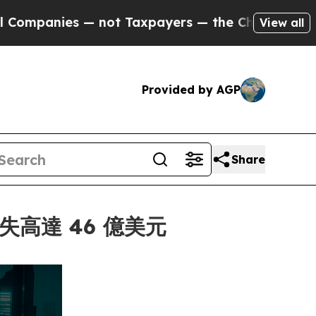
es — not Taxpayers — the Chance to Cash in on P
View all
Provided by AGP
Share
損失高達 46 億美元