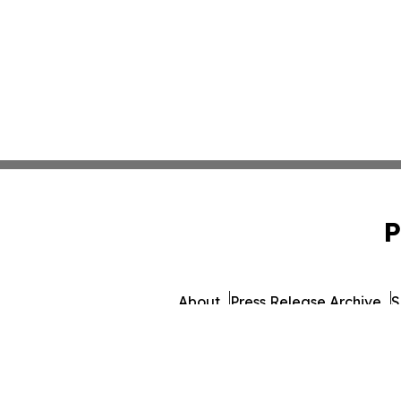
P
About
Press Release Archive
S
© 1995-2026 Newsmatics 