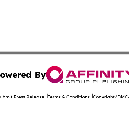
owered By
ubmit Press Release
Terms & Conditions
Copyright/DMCA
Inc. dba Affinity Group Publishing & Military Press Releas
Cookie Settings / Your Privacy Choices