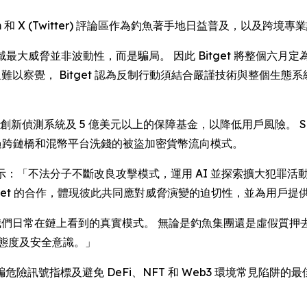
 和 X (Twitter) 評論區作為釣魚著手地日益普及，以及跨境
最大威脅並非波動性，而是騙局。 因此 Bitget 將整個六月
且難以察覺， Bitget 認為反制行動須結合嚴謹技術與整個生
、創新偵測系統及 5 億美元以上的保障基金，以降低用戶風險。 S
視了通過跨鏈橋和混幣平台洗錢的被盜加密貨幣流向模式。
示：「不法分子不斷改良攻擊模式，運用 AI 並探索擴大犯罪活
tget 的合作，體現彼此共同應對威脅演變的迫切性，並為用戶提
我們日常在鏈上看到的真實模式。 無論是釣魚集團還是虛假質押
態度及安全意識。」
訊號指標及避免 DeFi、NFT 和 Web3 環境常見陷阱的