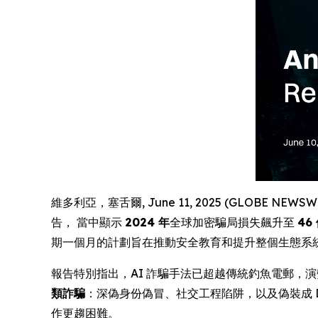
維多利亞，塞舌爾, June 11, 2025 (GLOBE NEW
告， 當中顯示
2024 年
全球加密騙局損失飆升至
46
期一個月的計劃旨在推動安全教育和提升整個生態系
報告特別指出，AI 詐騙手法已超越傳統釣魚電郵，演
類詐騙
：深偽身份偽冒、社交工程陷阱，以及偽裝成 De
作更趨困難。