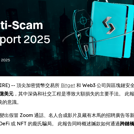
SWIRE) -- 頂尖加密貨幣交易所
Bitget
和 Web3 公司與區塊鏈安全公司 
 億美元
，其中深偽和社交工程是導致大額損失的主要手法。 此報告亦
統的意識。
變出假冒 Zoom 通話、名人合成影片及藏有木馬的招聘廣告等
Fi 或 NFT 的龐氏騙局。 此報告同時概述贓款如何通過
跨鏈