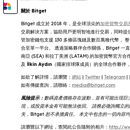
關於 Bitget
Bitget 成立於 2018 年，是全球頂尖的
加密貨幣交易
交易解決方案，協助用戶更明智地進行交易，同時提
管加密錢包支援 130 多條區塊鏈及數百萬種代幣， 整
合至單一平台。 透過策略夥伴合作關係，Bitget
南亞 (SEA) 和拉丁美洲 (LATAM) 的加密貨幣
及
İlkin Aydın
（國家排球隊成員）的全球合作夥伴
如欲了解詳情，請瀏覽：
網站
|
Twitter
|
Telegram
|
如有傳媒查詢，請聯絡：
media@bitget.com
風險提示：
數碼資產價格存在波動，並有可能出現巨
現，或投資本金有可能無法收回。 請務必徵詢獨立的
失，Bitget 恕不承擔責任。 本文中包含的一切內
請瀏覽以下網址，查閱此公告隨附的相片：
http://