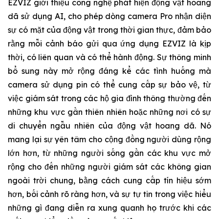
EZVIZ giới thiệu công nghệ phát hiện động vật hoang
dã sử dụng AI, cho phép dòng camera Pro nhận diện
sự có mặt của động vật trong thời gian thực, đảm bảo
rằng mỗi cảnh báo gửi qua ứng dụng EZVIZ là kịp
thời, có liên quan và có thể hành động. Sự thông minh
bổ sung này mở rộng đáng kể các tình huống mà
camera sử dụng pin có thể cung cấp sự bảo vệ, từ
việc giám sát trong các hộ gia đình thông thường đến
những khu vực gần thiên nhiên hoặc những nơi có sự
di chuyển ngẫu nhiên của động vật hoang dã. Nó
mang lại sự yên tâm cho cộng đồng người dùng rộng
lớn hơn, từ những người sống gần các khu vực mở
rộng cho đến những người giám sát các không gian
ngoài trời chung, bằng cách cung cấp tín hiệu sớm
hơn, bối cảnh rõ ràng hơn, và sự tự tin trong việc hiểu
những gì đang diễn ra xung quanh họ trước khi các