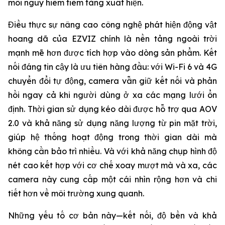
mối nguy hiểm tiềm tàng xuất hiện.
Điều thực sự nâng cao công nghệ phát hiện động vật
hoang dã của EZVIZ chính là nền tảng ngoài trời
mạnh mẽ hơn được tích hợp vào dòng sản phẩm. Kết
nối đáng tin cậy là ưu tiên hàng đầu: với Wi-Fi 6 và 4G
chuyển đổi tự động, camera vẫn giữ kết nối và phản
hồi ngay cả khi người dùng ở xa các mạng lưới ổn
định. Thời gian sử dụng kéo dài được hỗ trợ qua AOV
2.0 và khả năng sử dụng năng lượng từ pin mặt trời,
giúp hệ thống hoạt động trong thời gian dài mà
không cần bảo trì nhiều. Và với khả năng chụp hình độ
nét cao kết hợp với cơ chế xoay mượt mà và xa, các
camera này cung cấp một cái nhìn rộng hơn và chi
tiết hơn về môi trường xung quanh.
Những yếu tố cơ bản này—kết nối, độ bền và khả