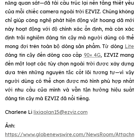
năng quan sát—đã tái cấu trúc lại nền tảng thiết yếu
của mỗi chiếc camera ngoài trời EZVIZ. Chúng không
chỉ giúp công nghệ phát hiện động vật hoang dã mới
này hoạt động với độ chính xác ổn định, mà còn xác
định trải nghiệm đáng tin cậy mà người dùng có thể
mong đợi trên toàn bộ dòng sản phẩm. Từ dòng
Lite
đáng tin cậy đến dòng cao cấp
90× 4G
, EZVIZ mang
đến một loạt các tùy chọn ngoài trời được xây dựng
dựa trên những nguyên tắc cốt lõi tương tự—vì vậy
người dùng có thể chọn được mô hình phù hợp nhất
với nhu cầu của mình và vẫn tận hưởng hiệu suất
đáng tin cậy mà EZVIZ đã nổi tiếng.
Charlene Li
lixiaolan15@ezviz.com
Ảnh:
https://www.globenewswire.com/NewsRoom/Attachme